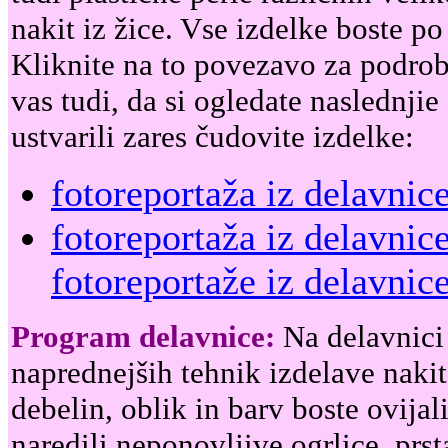
nakit iz žice. Vse izdelke boste p
Kliknite na to povezavo za podro
vas tudi, da si ogledate naslednjie
ustvarili zares čudovite izdelke:
fotoreportaža iz delavnic
fotoreportaža iz delavnic
fotoreportaže iz delavni
Program delavnice:
Na delavnici 
naprednejših tehnik izdelave nakita
debelin, oblik in barv boste ovijali,
naredili neponovljive ogrlice, prst