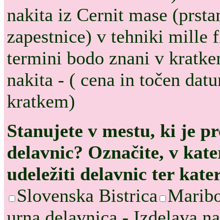
nakita iz Cernit mase (prstan
zapestnice) v tehniki mille
termini bodo znani v kratk
nakita - ( cena in točen dat
kratkem)
Stanujete v mestu, ki je p
delavnic? Označite, v kate
udeležiti delavnic ter kate
Slovenska Bistrica
Marib
urna delavnica - Izdelava na