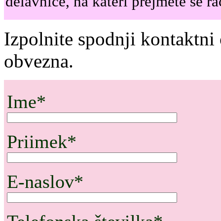
delavnice, na kateri prejmete še ra
Izpolnite spodnji kontaktni
obvezna.
Ime*
Priimek*
E-naslov*