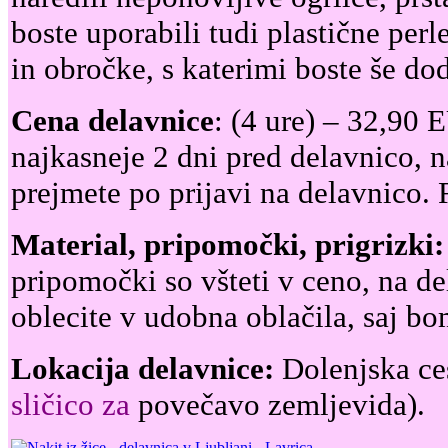
boste uporabili tudi plastične per
in obročke, s katerimi boste še dod
Cena delavnice
: (4 ure) – 32,90 
najkasneje 2 dni pred delavnico, 
prejmete po prijavi na delavnico.
Material, pripomočki, prigrizki:
pripomočki so všteti v ceno, na de
oblecite v udobna oblačila, saj bo
Lokacija delavnice:
Dolenjska ces
sličico za
povečavo zemljevida).