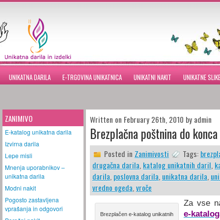
UNIKATNA DARILA
E-TRGOVINA UNIKATNICA
UNIKATNI NAKIT
UNIKATNE SLIK
ZANIMIVO
Written on February 26th, 2010 by admin
Brezplačna poštnina do konc
E-katalog unikatna darila
Izvirna darila
Posted in
Zanimivosti
Tags:
brezpl
Lepe misli
drugačna darila
,
katalog unikatnih daril
,
k
Mnenja uporabnikov –
darila
,
poslovna darila
,
unikatna darila
,
uni
unikatna darila
vredno ogeda
,
vroče
Modni nakit
Pogosto zastavljena
Za vse n
vprašanja in odgovori
e-katalog
Brezplačen e-katalog unikatnih