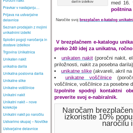
Poročni nakit
daril in izdelkov
med 16. 
Pravkar v nastajanju…
poštnina
Prijava na ustvarjalne
delavnice
Naročite svoj
brezplačen e-katalog unikatni
Seznam prodajaln z mojimi
unikatnimi izdelki
Splošni pogoji naročanja in
V brezplačnem e-katalogu unikat
dostave izdelkov
preko 240 idej
za unikatna, ročno
Trgovina Unikatnica
unikaten nakit
(poročni nakit, e
Unikaten nakit
priložnosti, nakit za posebna darila
unikatna darila
unikatne slike
(akvareli, akril na 
Unikatna poslovna darila
unikatne voščilnice
(poročn
Unikatne slike
voščilnice, voščilnice za posebne 
Unikatne voščilnice
Izpolnite spodnji kontaktni ob
Unikatni nakit
preverite svoj e-nabiralnik.
Unikatni nakit – nove
kolekcije
Naročam brezplačen 
Unikatni nakit po naročilu
izkoristite 10% pop
Ustvarimo skupaj – Novičke
naročilu 
Ustvarjalne delavnice