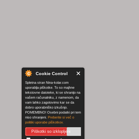
Cookie Control
Spletna stran Nina-kolar.com
uporablja piškotke. To so majhne
tekstovne datoteke, ki se shranijo na
vašem računalniku, z namenom, da
vam lahko zagotovimo kar se da
dobro uporabniško izkušnjo.
POMEMBNO! Osebni podatki pri tem
niso shranjeni.
Preberite si več o
politiki uporabe piškotkov.
Piškotki so izklopljeni