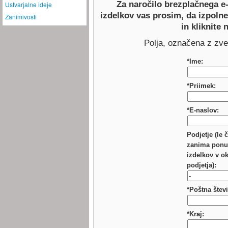
Za naročilo brezplačnega e-
Ustvarjalne ideje
izdelkov vas prosim, da izpolne
Zanimivosti
in kliknite 
Polja, označena z zv
*Ime:
*Priimek:
*E-naslov:
Podjetje (le 
zanima pon
izdelkov v o
podjetja):
*Poštna števi
*Kraj: