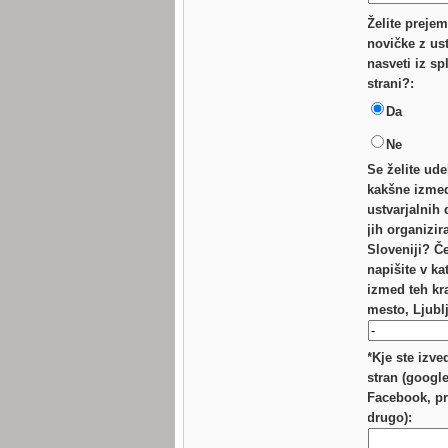
Želite prejem
novičke z us
nasveti iz sp
strani?:
Da
Ne
Se želite ude
kakšne izme
ustvarjalnih 
jih organizi
Sloveniji? Č
napišite v k
izmed teh kr
mesto, Ljublj
*Kje ste izve
stran (google
Facebook, pr
drugo):