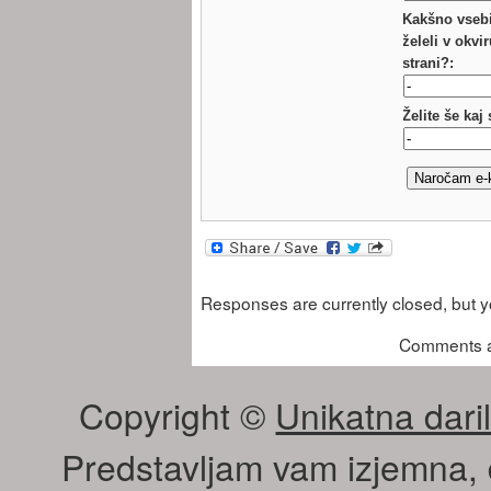
Kakšno vsebi
želeli v okvi
strani?:
Želite še kaj
Responses are currently closed, but 
Comments a
Copyright ©
Unikatna daril
Predstavljam vam izjemna, 