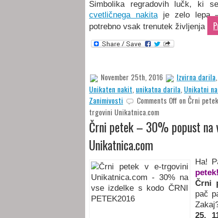
Simbolika regradovih lučk, ki s
cvetličnega nakita
je zelo lepa –
P
potrebno vsak trenutek življenja
November 25th, 2016
Izvirna darila
Unikaten nakit
,
unikatna darila
,
Unikatni na
Zanimivosti
Comments Off
on Črni petek
trgovini Unikatnica.com
Črni petek – 30% popust na vs
Unikatnica.com
Ha! P
petek
Črni 
pač pa
Zakaj
25. 1