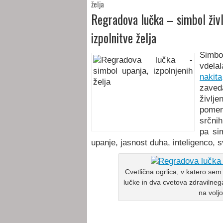
želja
Regradova lučka – simbol živl
izpolnitve želja
Simbo
vdela
nakita
zaveda
življe
pomeni
srčni
pa sim
upanje, jasnost duha, inteligenco,
Cvetlična ogrlica, v katero se
lučke in dva cvetova zdravilne
na volj