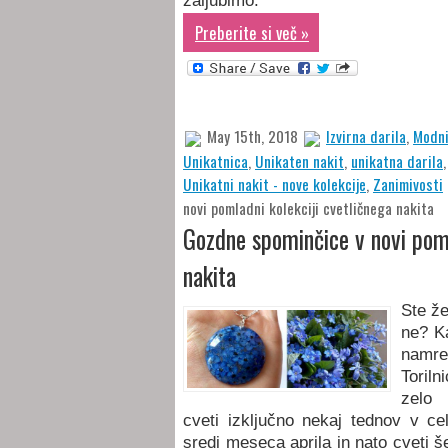
zaljubimo.
Preberite si več »
May 15th, 2018
Izvirna darila
,
Modni
Unikatnica
,
Unikaten nakit
,
unikatna darila
Unikatni nakit - nove kolekcije
,
Zanimivosti
novi pomladni kolekciji cvetličnega nakita
Gozdne spominčice v novi poml
nakita
Ste že
ne? K
namre
Toril
zelo
cveti izključno nekaj tednov v ce
sredi meseca aprila in nato cveti 