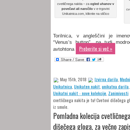
cvetličnega nakita – za
ogled uhanov v
povečavi ali naročilo
v e-trgovini
cv
Unikatnica.com, kliknite na sličico
Torilnica, v angleščini je ime
“Venus’s button”, pa tudi modr
Preberite si več »
avtohtona
May 15th, 2018
Izvirna darila
,
Modni
Unikatnica
,
Unikaten nakit
,
unikatna darila
Unikatni nakit - nove kolekcije
,
Zanimivosti
cvetličnega nakita je tu! Cvetovi dišečega g
iz smole.
Pomladna kolecija cvetličnega 
dišečega gloga, za večno zapis