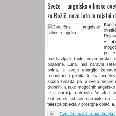
Sveže – angelsko vilinske cvet
za Božič, novo leto in rojstni 
Končn
cvetl
Rojeva
v ob
mogočn
pa je
pozdravljajo toplo novembrsko 
posebne. Luna, naš naravni satel
polna, s svojo energijo ženstven
rodovitnosti polnila telesa angel
sijoča zvezda, pa je svojo močno en
drobnih, a tako mogočnih angelsko vi
je v naročja natrosilo še zlati p
zlatitvenih lističev natrosilo na 
telesca oblekla v prosojna oblačila, 