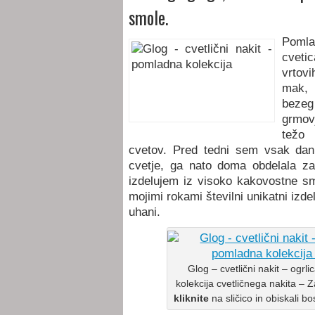
smole.
Pomla
cveti
vrtovi
mak, 
beze
grmov
težo 
cvetov. Pred tedni sem vsak dan
cvetje, ga nato doma obdelala za 
izdelujem iz visoko kakovostne sm
mojimi rokami številni unikatni izdel
uhani.
Glog – cvetlični nakit – ogrl
kolekcija cvetličnega nakita – 
kliknite
na sličico in obiskali b