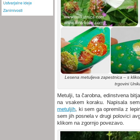
Ustvarjalne ideje
Zanimivosti
Lesena metuljeva zapestnica – s klikom 
trgovini Uni
Metulji, ta čarobna, edinstvena bit
na vsakem koraku. Napisala sem
metuljih
, ki sem ga opremila z lepim
sem jih posnela v drugi polovici avg
klikom na zgornjo povezavo.