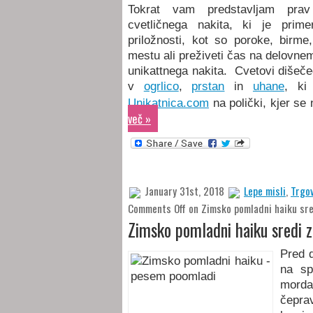
Tokrat vam predstavljam prav
cvetličnega nakita, ki je prime
priložnosti, kot so poroke, birme
mestu ali preživeti čas na delovne
unikattnega nakita.
Cvetovi dišeč
v
ogrlico
,
prstan
in
uhane
, ki
Unikatnica.com
na polički, kjer se
več »
January 31st, 2018
Lepe misli
,
Trgov
Comments Off
on Zimsko pomladni haiku sre
Zimsko pomladni haiku sredi 
Pred 
na s
morda
čeprav