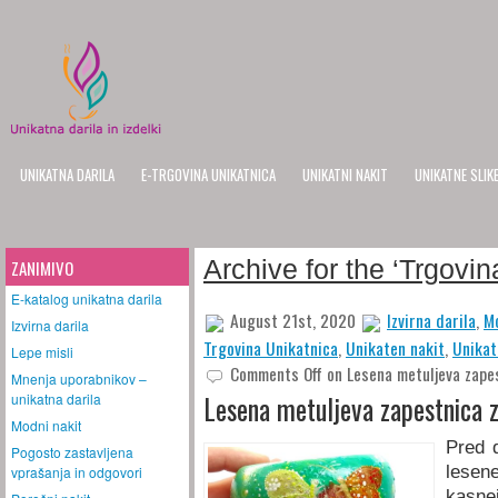
UNIKATNA DARILA
E-TRGOVINA UNIKATNICA
UNIKATNI NAKIT
UNIKATNE SLIK
Archive for the ‘Trgovi
ZANIMIVO
E-katalog unikatna darila
August 21st, 2020
Izvirna darila
,
Mo
Izvirna darila
Trgovina Unikatnica
,
Unikaten nakit
,
Unikat
Lepe misli
Comments Off
on Lesena metuljeva zape
Mnenja uporabnikov –
unikatna darila
Lesena metuljeva zapestnica 
Modni nakit
Pred 
Pogosto zastavljena
lesen
vprašanja in odgovori
kasn