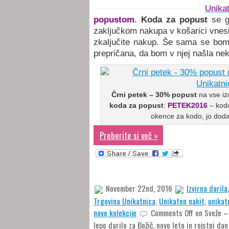
Unika
popustom
.
Koda za popust
se g
zaključkom nakupa v košarici vnesi
zkaljučite nakup. Še sama se bom
prepričana, da bom v njej našla nek
Črni petek – 30% popust
na vse iz
koda za popust
:
PETEK2016
– kodo
okence za kodo, jo dodaj
Preberite si več »
November 22nd, 2016
Izvirna darila
Trgovina Unikatnica
,
Unikaten nakit
,
unikat
nove kolekcije
Comments Off
on Sveže – 
lepo darilo za Božič, novo leto in rojstni dan