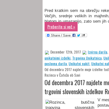
Pred kratkim sem na obrežju reke 
Večjih, srednje velikih in majhni
blatom in umazanijo, zato sem jih 
Preberite si več »
December 12th, 2017
Izvirna darila
,
unikatnimi izdelki
,
Trgovina Unikatnica
,
Uni
poslovna darila
,
Unikatni nakit
,
Unikatni nak
Od decembra 2017 najdete moje izdelke tudi 
Rozinca v Čatežu ob Savi
Od decembra 2017 najdete moje
trgovini slovenskih izdelkov R
V mes
posta