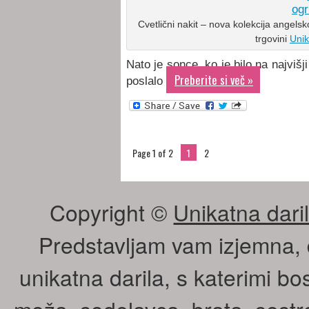
Cvetlični nakit – nova kolekcija angelsko 
trgovini
Unik
Nato je sonce, ko je bilo na najvišj
Preberite si več »
poslalo
Page 1 of 2
1
2
Copyright ©
Unikatna daril
Predstavljam vam izjemna, 
unikatna darila, s katerimi bos