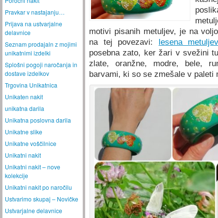
Poročni nakit
posli
Pravkar v nastajanju…
metul
Prijava na ustvarjalne
motivi pisanih metuljev, je na volj
delavnice
na tej povezavi:
lesena metulje
Seznam prodajaln z mojimi
posebna zato, ker žari v svežini t
unikatnimi izdelki
zlate, oranžne, modre, bele, r
Splošni pogoji naročanja in
dostave izdelkov
barvami, ki so se zmešale v paleti m
Trgovina Unikatnica
Unikaten nakit
unikatna darila
Unikatna poslovna darila
Unikatne slike
Unikatne voščilnice
Unikatni nakit
Unikatni nakit – nove
kolekcije
Unikatni nakit po naročilu
Ustvarimo skupaj – Novičke
Ustvarjalne delavnice