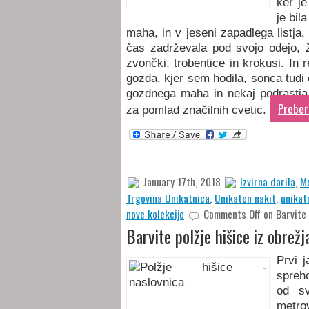
ker je
je bil
maha, in v jeseni zapadlega listja, 
čas zadrževala pod svojo odejo, ž
zvončki, trobentice in krokusi. I
gozda, kjer sem hodila, sonca tudi 
gozdnega maha in nekaj podrastja,
Preberi
za pomlad značilnih cvetic.
January 17th, 2018
Izvirna darila
,
Mo
Trgovina Unikatnica
,
Unikaten nakit
,
unikat
nove kolekcije
Comments Off
on Barvite 
Barvite polžje hišice iz obrež
Prvi 
spreh
od sv
metro