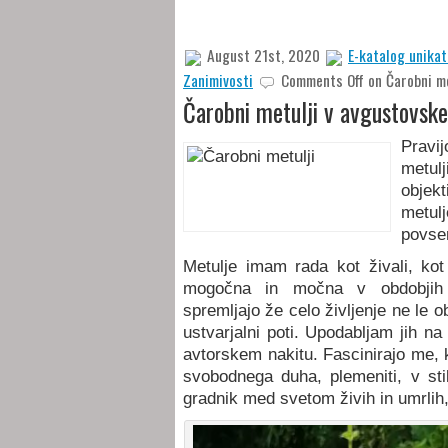
August 21st, 2020
E-katalog unikat
Zanimivosti
Comments Off
on Čarobni me
Čarobni metulji v avgustovsk
Pravij
metul
objek
metul
povsem
Metulje imam rada kot živali, kot 
mogočna in močna v obdobjih 
spremljajo že celo življenje ne le 
ustvarjalni poti. Upodabljam jih na
avtorskem nakitu. Fascinirajo me, k
svobodnega duha, plemeniti, v st
gradnik med svetom živih in umrlih, 