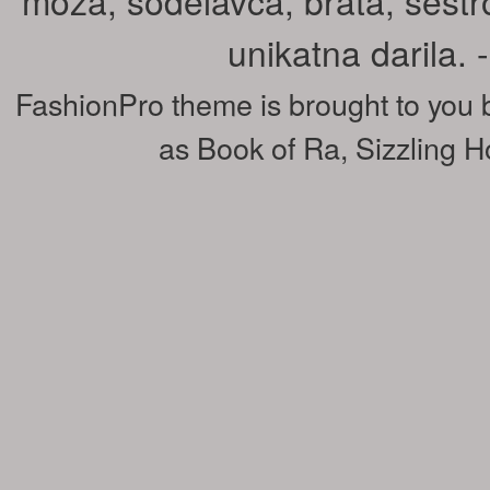
moža, sodelavca, brata, sestr
unikatna darila.
FashionPro theme is brought to you
as
Book of Ra
,
Sizzling H