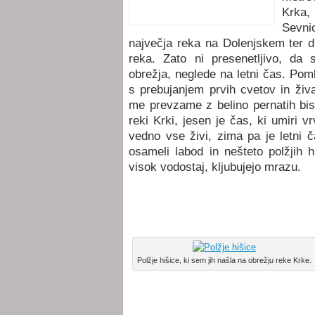
Krka,
Sevn
največja reka na Dolenjskem ter 
reka. Zato ni presenetljivo, da
obrežja, neglede na letni čas. Pom
s prebujanjem prvih cvetov in živa
me prevzame z belino pernatih bise
reki Krki, jesen je čas, ki umiri v
vedno vse živi, zima pa je letni č
osameli labod in nešteto polžjih h
visok vodostaj, kljubujejo mrazu.
Polžje hišice, ki sem jih našla na obrežju reke Krke.