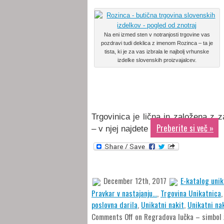
Na eni izmed sten v notranjosti trgovine vas
pozdravi tudi deklica z imenom Rozinca – ta je
tista, ki je za vas izbrala le najbolj vrhunske
izdelke slovenskih proizvajalcev.
Trgovinica je lična in založena z z
Preberite si več »
– v njej najdete
December 12th, 2017
E-katalog unik
Pravkar v nastajanju...
,
Trgovina Unikatnica
poslovna darila
,
Unikatni nakit
,
Unikatni nak
Comments Off
on Regradova lučka – simbol ž