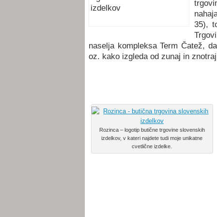
trgov
nahaja
35), 
Trgov
naselja kompleksa Term Čatež, da s
oz. kako izgleda od zunaj in znotraj,
Rozinca – logotip butične trgovine slovenskih
izdelkov, v kateri najdete tudi moje unikatne
cvetlične izdelke.