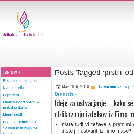
UNIKATNA DARILA
E-TRGOVINA UNIKATNICA
UNIKATNI NAKIT
UNIKATNE SLIK
Posts Tagged ‘prstni odt
ZANIMIVO
E-katalog unikatna darila
May 10th, 2010
Ustvarimo skupaj - 
Izvirna darila
Comments »
Lepe misli
Ideje za ustvarjanje – kako se
Mnenja uporabnikov –
unikatna darila
oblikovanju izdelkov iz Fimo 
Modni nakit
Pogosto zastavljena
Imate tudi vi težave s prstnimi o
vprašanja in odgovori
ki ste jih ustvarili iz fimo mase?