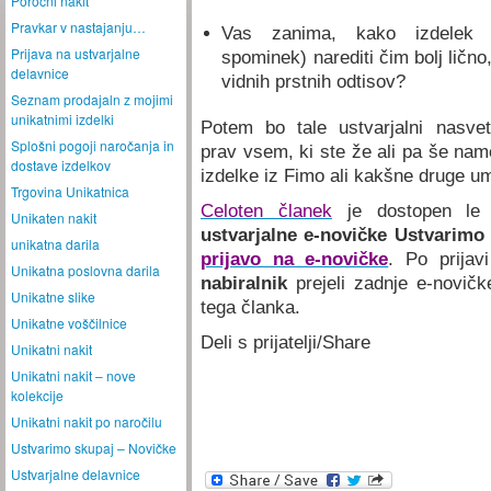
Poročni nakit
Pravkar v nastajanju…
Vas zanima, kako izdelek (
Prijava na ustvarjalne
spominek) narediti čim bolj lično
delavnice
vidnih prstnih odtisov?
Seznam prodajaln z mojimi
unikatnimi izdelki
Potem bo tale ustvarjalni nasvet
Splošni pogoji naročanja in
prav vsem, ki ste že ali pa še nam
dostave izdelkov
izdelke iz Fimo ali kakšne druge
Trgovina Unikatnica
Celoten članek
je dostopen l
Unikaten nakit
ustvarjalne e-novičke Ustvarimo
unikatna darila
prijavo na e-novičke
. Po prija
Unikatna poslovna darila
nabiralnik
prejeli zadnje e-novičk
Unikatne slike
tega članka.
Unikatne voščilnice
Deli s prijatelji/Share
Unikatni nakit
Unikatni nakit – nove
kolekcije
Unikatni nakit po naročilu
Ustvarimo skupaj – Novičke
Ustvarjalne delavnice