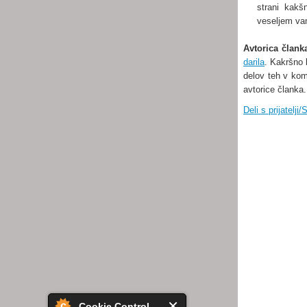
strani kakš
veseljem va
Avtorica člank
darila
. Kakršno k
delov teh v kom
avtorice članka.
Deli s prijatelji
Cookie Control