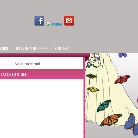
»
VNICE
USTVARJALNE IDEJE
KONTAKT
FEATURED VIDEO