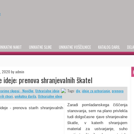
UNIKATNI NAKIT
UNIKATNE SLIKE
UNIKATNE VOŠČILNICE
KATALOG DARIL
DELA
h, 2020 by admin
e ideje: prenova shranjevalnih škatel
varimo skupaj - Novičke
,
Ustvarjalne ideje
Tags:
diy
,
ideje za ustvarjanje
,
prenova
rih stvari
,
unikatna darila
,
Ustvarjalne ideje
Zaradi pomladanskega čiščenja
stanovanja, sem na plano privlekla
tudi dolgočasne rjave shranjevalne
škatle, v katerih shranjujem
material za ustvarjanje, suho