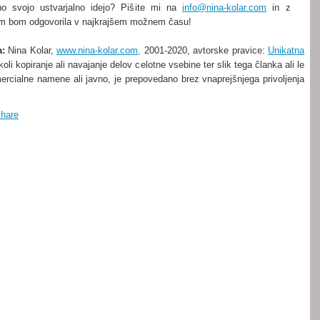
no svojo ustvarjalno idejo? Pišite mi na
info@nina-kolar.com
in z
m bom odgovorila v najkrajšem možnem času!
a
:
Nina Kolar,
www.nina-kolar.com,
2001-2020, avtorske pravice:
Unikatna
oli kopiranje ali navajanje delov celotne vsebine ter slik tega članka ali le
ercialne namene ali javno, je prepovedano brez vnaprejšnjega privoljenja
/Share