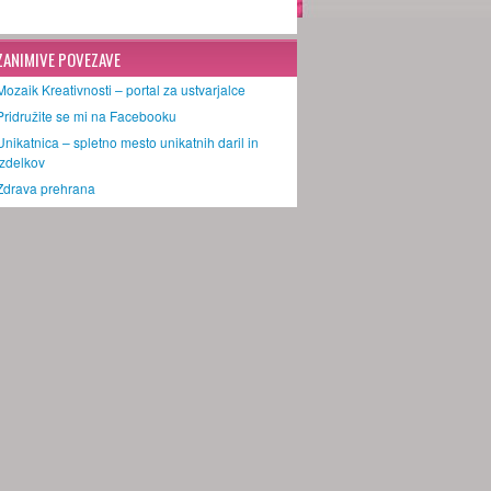
ZANIMIVE POVEZAVE
Mozaik Kreativnosti – portal za ustvarjalce
Pridružite se mi na Facebooku
Unikatnica – spletno mesto unikatnih daril in
izdelkov
Zdrava prehrana