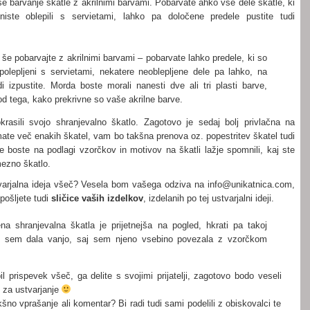
še barvanje škatle z akrilnimi barvami. Pobarvate ahko vse dele škatle, ki
niste oblepili s servietami, lahko pa določene predele pustite tudi
 še pobarvajte z akrilnimi barvami – pobarvate lahko predele, ki so
epolepljeni s servietami, nekatere neoblepljene dele pa lahko, na
di izpustite. Morda boste morali nanesti dve ali tri plasti barve,
d tega, kako prekrivne so vaše akrilne barve.
rasili svojo shranjevalno škatlo. Zagotovo je sedaj bolj privlačna na
mate več enakih škatel, vam bo takšna prenova oz. popestritev škatel tudi
 boste na podlagi vzorčkov in motivov na škatli lažje spomnili, kaj ste
mezno škatlo.
varjalna ideja všeč? Vesela bom vašega odziva na info@unikatnica.com,
pošljete tudi
sličice vaših izdelkov
, izdelanih po tej ustvarjalni ideji.
ena shranjevalna škatla je prijetnejša na pogled, hkrati pa takoj
j sem dala vanjo, saj sem njeno vsebino povezala z vzorčkom
l prispevek všeč, ga delite s svojimi prijatelji, zagotovo bodo veseli
e za ustvarjanje
šno vprašanje ali komentar? Bi radi tudi sami podelili z obiskovalci te