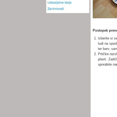
Ustvarjalne ideje
Zanimivosti
Postopek preno
Izberite si s
tudi na spodn
ter barv, sa
Prtičke razsl
plasti. Zadrž
uporabite na