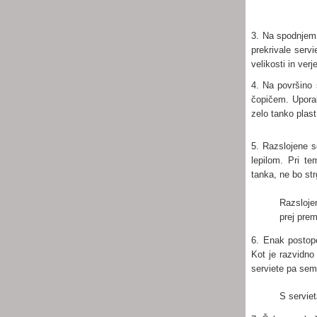
3. Na spodnjem 
prekrivale servi
velikosti in ver
4. Na površino s
čopičem. Uporabi
zelo tanko plast
5. Razslojene s
lepilom. Pri te
tanka, ne bo st
Razslojen
prej prem
6. Enak postope
Kot je razvidno 
serviete pa sem
S serviet