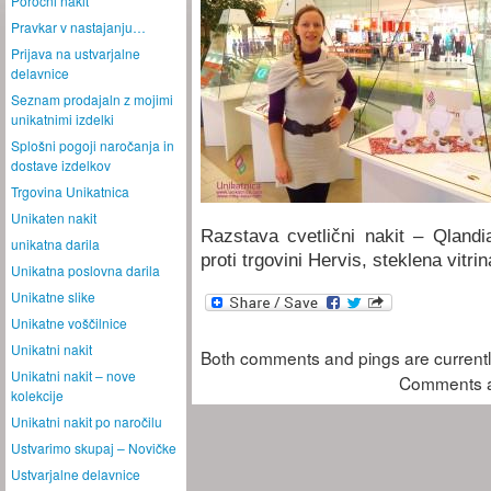
Poročni nakit
Pravkar v nastajanju…
Prijava na ustvarjalne
delavnice
Seznam prodajaln z mojimi
unikatnimi izdelki
Splošni pogoji naročanja in
dostave izdelkov
Trgovina Unikatnica
Unikaten nakit
Razstava cvetlični nakit – Qland
unikatna darila
proti trgovini Hervis, steklena vitrin
Unikatna poslovna darila
Unikatne slike
Unikatne voščilnice
Unikatni nakit
Both comments and pings are currentl
Unikatni nakit – nove
Comments a
kolekcije
Unikatni nakit po naročilu
Ustvarimo skupaj – Novičke
Ustvarjalne delavnice