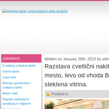
UNIKATNA DARILA
E-TRGOVINA UNIKATNICA
UNIKATNI NAKIT
»
USTVARJALNE IDEJE
KONTAKT
ZANIMIVO
Written on January 28th, 2015 by ad
Razstava cvetlični naki
E-katalog unikatna darila
Izvirna darila
mesto, levo od vhoda B, 
Lepe misli
Mnenja uporabnikov –
steklena vitrina.
unikatna darila
Modni nakit
Posted in
Pogosto zastavljena
vprašanja in odgovori