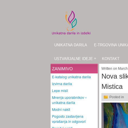
UNIKATNA DARILA
E-TRGOVINA UNIK
»
USTVARJALNE IDEJE
KONTAKT
ZANIMIVO
Written on March
Nova sli
E-katalog unikatna darila
Izvirna darila
Mistica
Lepe misli
Mnenja uporabnikov –
Posted in
unikatna darila
Modni nakit
Pogosto zastavljena
vprašanja in odgovori