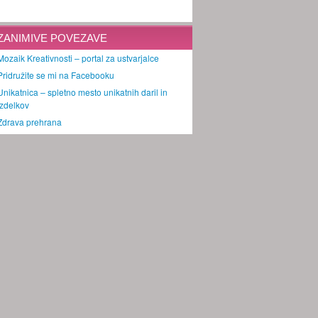
ZANIMIVE POVEZAVE
Mozaik Kreativnosti – portal za ustvarjalce
Pridružite se mi na Facebooku
Unikatnica – spletno mesto unikatnih daril in
izdelkov
Zdrava prehrana