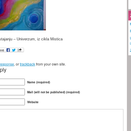
tajanju – Univerzum, iz cikla Mistica
 response
, or
trackback
from your own site.
ply
Name (required)
Mail (will not be published) (required)
Website