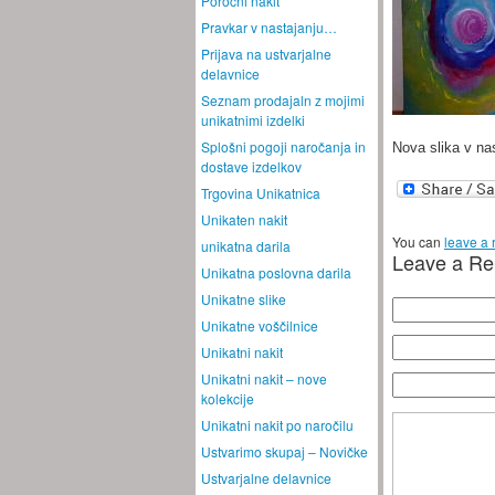
Poročni nakit
Pravkar v nastajanju…
Prijava na ustvarjalne
delavnice
Seznam prodajaln z mojimi
unikatnimi izdelki
Splošni pogoji naročanja in
Nova slika v nas
dostave izdelkov
Trgovina Unikatnica
Unikaten nakit
You can
leave a
unikatna darila
Leave a Re
Unikatna poslovna darila
Unikatne slike
Unikatne voščilnice
Unikatni nakit
Unikatni nakit – nove
kolekcije
Unikatni nakit po naročilu
Ustvarimo skupaj – Novičke
Ustvarjalne delavnice