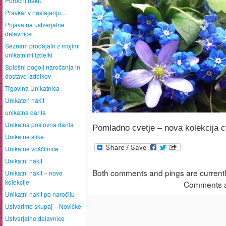
Poročni nakit
Pravkar v nastajanju…
Prijava na ustvarjalne
delavnice
Seznam prodajaln z mojimi
unikatnimi izdelki
Splošni pogoji naročanja in
dostave izdelkov
Trgovina Unikatnica
Unikaten nakit
unikatna darila
Unikatna poslovna darila
Pomladno cvetje – nova kolekcija cve
Unikatne slike
Unikatne voščilnice
Unikatni nakit
Both comments and pings are currentl
Unikatni nakit – nove
kolekcije
Comments a
Unikatni nakit po naročilu
Ustvarimo skupaj – Novičke
Ustvarjalne delavnice