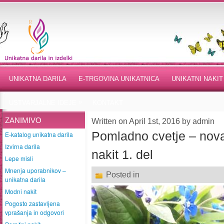
UNIKATNA DARILA
E-TRGOVINA UNIKATNICA
UNIKATNI NAKIT
»
USTVARJALNE IDEJE
KONTAKT
ZANIMIVO
Written on April 1st, 2016 by admin
Pomladno cvetje – nova 
E-katalog unikatna darila
Izvirna darila
nakit 1. del
Lepe misli
Mnenja uporabnikov –
Posted in
unikatna darila
Modni nakit
Pogosto zastavljena
vprašanja in odgovori