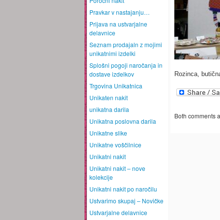
Poročni nakit
Pravkar v nastajanju…
Prijava na ustvarjalne
delavnice
Seznam prodajaln z mojimi
unikatnimi izdelki
Splošni pogoji naročanja in
dostave izdelkov
Rozinca, butičn
Trgovina Unikatnica
Unikaten nakit
unikatna darila
Both comments an
Unikatna poslovna darila
Unikatne slike
Unikatne voščilnice
Unikatni nakit
Unikatni nakit – nove
kolekcije
Unikatni nakit po naročilu
Ustvarimo skupaj – Novičke
Ustvarjalne delavnice