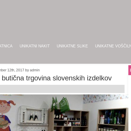
ATNICA
UNIKATNI NAKIT
UNIKATNE SLIKE
UNIKATNE VOŠČIL
mber 12th, 2017 by admin
 butična trgovina slovenskih izdelkov