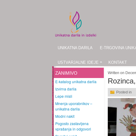
UNIKATNA DARILA
E-TRGOVINA UNIK
»
USTVARJALNE IDEJE
KONTAKT
ZANIMIVO
Written on Dece
Rozinca,
E-katalog unikatna darila
Izvirna darila
Posted in
Lepe misli
Mnenja uporabnikov –
unikatna darila
Modni nakit
Pogosto zastavljena
vprašanja in odgovori