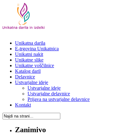
Unikatna darila
E-trgovina Unikatnica
Unikatni nakit
Unikatne slike
Unikatne voščilnice
Katalog daril
Delavnice
Ustvarjalne ideje
Ustvarjalne ideje
Ustvarjalne delavnice
Prijava na ustvarjalne delavnice
Kontakt
Zanimivo