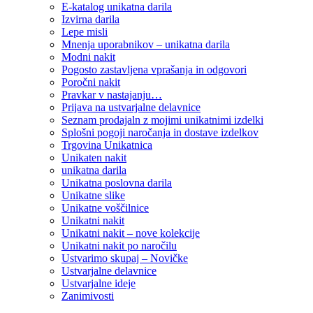
E-katalog unikatna darila
Izvirna darila
Lepe misli
Mnenja uporabnikov – unikatna darila
Modni nakit
Pogosto zastavljena vprašanja in odgovori
Poročni nakit
Pravkar v nastajanju…
Prijava na ustvarjalne delavnice
Seznam prodajaln z mojimi unikatnimi izdelki
Splošni pogoji naročanja in dostave izdelkov
Trgovina Unikatnica
Unikaten nakit
unikatna darila
Unikatna poslovna darila
Unikatne slike
Unikatne voščilnice
Unikatni nakit
Unikatni nakit – nove kolekcije
Unikatni nakit po naročilu
Ustvarimo skupaj – Novičke
Ustvarjalne delavnice
Ustvarjalne ideje
Zanimivosti