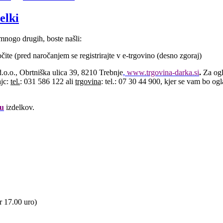
elki
e mnogo drugih, boste našli:
ročite (pred naročanjem se registrirajte v e-trgovino (desno zgoraj)
.o.o., Obrtniška ulica 39, 8210 Trebnje
,
www.trgovina-darka.si
.
Za ogl
jc:
tel.
: 031 586 122 ali
trgovina
: tel.: 07 30 44 900, kjer se vam bo og
gu
izdelkov.
r 17.00 uro)