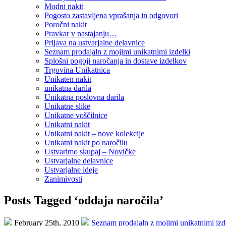
Modni nakit
Pogosto zastavljena vprašanja in odgovori
Poročni nakit
Pravkar v nastajanju…
Prijava na ustvarjalne delavnice
Seznam prodajaln z mojimi unikatnimi izdelki
Splošni pogoji naročanja in dostave izdelkov
Trgovina Unikatnica
Unikaten nakit
unikatna darila
Unikatna poslovna darila
Unikatne slike
Unikatne voščilnice
Unikatni nakit
Unikatni nakit – nove kolekcije
Unikatni nakit po naročilu
Ustvarimo skupaj – Novičke
Ustvarjalne delavnice
Ustvarjalne ideje
Zanimivosti
Posts Tagged ‘oddaja naročila’
February 25th, 2010
Seznam prodajaln z mojimi unikatnimi izd