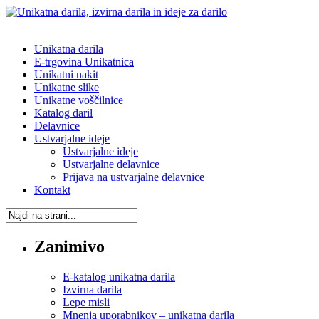
Unikatna darila
E-trgovina Unikatnica
Unikatni nakit
Unikatne slike
Unikatne voščilnice
Katalog daril
Delavnice
Ustvarjalne ideje
Ustvarjalne ideje
Ustvarjalne delavnice
Prijava na ustvarjalne delavnice
Kontakt
Zanimivo
E-katalog unikatna darila
Izvirna darila
Lepe misli
Mnenja uporabnikov – unikatna darila