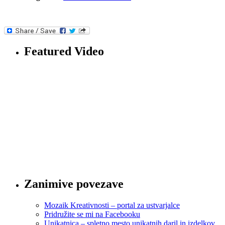
Featured Video
Zanimive povezave
Mozaik Kreativnosti – portal za ustvarjalce
Pridružite se mi na Facebooku
Unikatnica – spletno mesto unikatnih daril in izdelkov