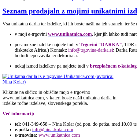
Seznam prodajaln z mojimi unikatnimi izd
Vsa unikatna darila ter izdelke, ki jih boste našli na teh straneh, ter š
v moji e-trgovini
www.unikatnica.com
, kjer jih lahko tudi na
posamezne izdelke najdete tudi v
Trgovini “DARKA”
, TDR d
diskoteke Africa.)
Kontakt
:
info@trgovina-darka.si
;
Darka Rata
bo tudi lepo zavila ter dekorirala.
nekaj izmed izdelkov pa najdete tudi v
brezplačnem e-katalo
Kliknite na sličico in obiščite mojo e-trgovino
www.unikatnica.com, v kateri boste našli unikatna darila in
izdelke ročne izdelave, slovenskega porekla.
Več informacij:
tel:
041-349-658 – Nina Kolar (od pon. do petka, med 10.00 te
e-pošta:
info@nina-kolar.com
e-trgovina:
www.unikatnica.com