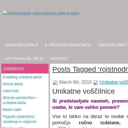
UNIKATNA DARILA
E-TRGOVINA UNIKATNICA
UNIKATNI NAKIT
USTVARJALNE IDEJE
KONTAKT
Posts Tagged ‘rojstnod
ZANIMIVO
E-katalog unikatna darila
March 8th, 2010
Unikatne vošč
Izvirna darila
Unikatne voščilnice
Lepe misli
Mnenja uporabnikov –
Si predstavljate nasmeh, presen
unikatna darila
osebe, ki vam veliko pomeni?
Modni nakit
Pogosto zastavljena
Vse to lahko na obraz te osebe n
vprašanja in odgovori
pomočjo
ročno izdelane, 