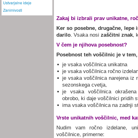
Ustvarjalne ideje
Zanimivosti
Zakaj bi izbrali prav unikatne, ro
Ker so posebne, drugačne, lepe 
darilo
. Vsaka nosi
zaščitni znak
, 
V čem je njihova posebnost?
Posebnost teh voščilnic je v tem,
je vsaka voščilnica unikatna
je vsaka voščilnica ročno izdela
je vsaka voščilnica narejena iz
sezonskega cvetja
,
je vsaka voščilnica okraše
obrobo
, ki daje voščilnici pridih 
ima vsaka voščilnica na zadnji st
Vrste unikatnih voščilnic, med ka
Nudim vam
ročno izdelane, uni
voščilnice, primerne: