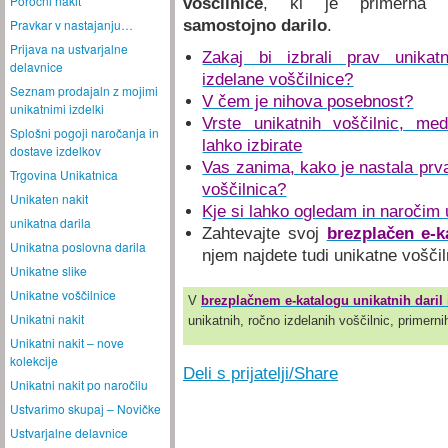
Poročni nakit
voščilnice
, ki je primerna 
Pravkar v nastajanju…
samostojno darilo
.
Prijava na ustvarjalne
Zakaj bi izbrali prav unikat
delavnice
izdelane voščilnice?
Seznam prodajaln z mojimi
V čem je nihova posebnost?
unikatnimi izdelki
Vrste unikatnih voščilnic, med
Splošni pogoji naročanja in
lahko izbirate
dostave izdelkov
Vas zanima, kako je nastala prv
Trgovina Unikatnica
voščilnica?
Unikaten nakit
Kje si lahko ogledam in naročim 
unikatna darila
Zahtevajte svoj
brezplačen e-k
Unikatna poslovna darila
njem najdete tudi unikatne voščil
Unikatne slike
Unikatne voščilnice
V
brezplačnem e-katalogu unikatnih daril 
Unikatni nakit
unikatnih, ročno izdelanih voščilnic, primernih
Unikatni nakit – nove
kolekcije
Deli s prijatelji/Share
Unikatni nakit po naročilu
Ustvarimo skupaj – Novičke
Ustvarjalne delavnice