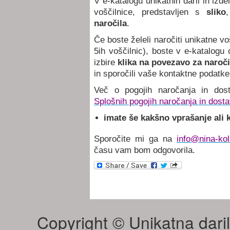
V e-katalogu unikatnih daril in izde
voščilnice, predstavljen s
sliko
naročila
.
Če boste želeli naročiti unikatne v
5ih voščilnic), boste v e-katalogu 
izbire
klika na povezavo za naroči
in sporočili vaše kontaktne podatke
Več o pogojih naročanja in dost
Splošnih pogojih naročanja in dosta
imate še kakšno vprašanje ali
Sporočite mi ga na
info@nina-ko
času vam bom odgovorila.
Copyright ©
Unikatna daril