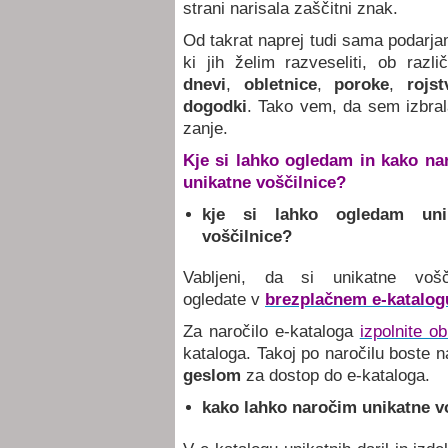
strani narisala zaščitni znak.
Od takrat naprej tudi sama podarjam
ki jih želim razveseliti, ob razli
dnevi
,
obletnice
,
poroke
,
rojst
dogodki
. Tako vem, da sem izbral
zanje.
Kje si lahko ogledam in kako na
unikatne voščilnice?
kje si lahko ogledam uni
voščilnice?
Vabljeni, da si unikatne vošči
ogledate v
brezplačnem e-katalogu
Za naročilo e-kataloga
izpolnite o
kataloga. Takoj po naročilu boste n
geslom
za dostop do e-kataloga.
kako lahko naročim unikatne v