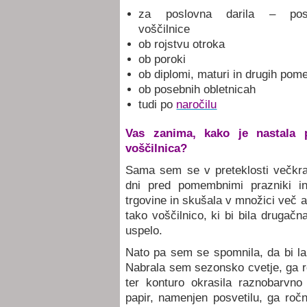
za poslovna darila – pos
voščilnice
ob rojstvu otroka
ob poroki
ob diplomi, maturi in drugih po
ob posebnih obletnicah
tudi po
naročilu
Vas zanima, kako je nastala p
voščilnica?
Sama sem se v preteklosti večkra
dni pred pomembnimi prazniki in
trgovine in skušala v množici več 
tako voščilnico, ki bi bila drugačn
uspelo.
Nato pa sem se spomnila, da bi la
Nabrala sem sezonsko cvetje, ga ro
ter konturo okrasila raznobarvno
papir, namenjen posvetilu, ga ročn