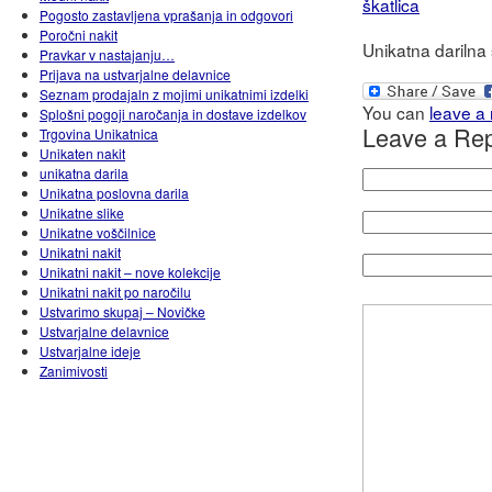
Pogosto zastavljena vprašanja in odgovori
Poročni nakit
Unikatna darilna 
Pravkar v nastajanju…
Prijava na ustvarjalne delavnice
Seznam prodajaln z mojimi unikatnimi izdelki
You can
leave a
Splošni pogoji naročanja in dostave izdelkov
Leave a Rep
Trgovina Unikatnica
Unikaten nakit
unikatna darila
Unikatna poslovna darila
Unikatne slike
Unikatne voščilnice
Unikatni nakit
Unikatni nakit – nove kolekcije
Unikatni nakit po naročilu
Ustvarimo skupaj – Novičke
Ustvarjalne delavnice
Ustvarjalne ideje
Zanimivosti