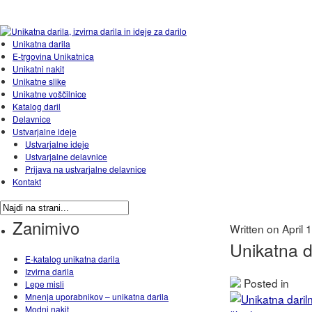
Unikatna darila
E-trgovina Unikatnica
Unikatni nakit
Unikatne slike
Unikatne voščilnice
Katalog daril
Delavnice
Ustvarjalne ideje
Ustvarjalne ideje
Ustvarjalne delavnice
Prijava na ustvarjalne delavnice
Kontakt
Zanimivo
Written on April
Unikatna da
E-katalog unikatna darila
Izvirna darila
Posted in
Lepe misli
Mnenja uporabnikov – unikatna darila
Modni nakit