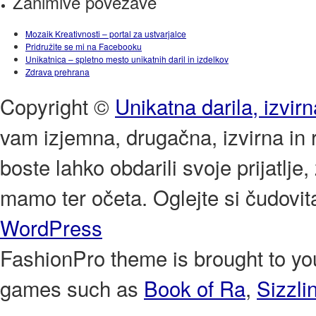
Zanimive povezave
Mozaik Kreativnosti – portal za ustvarjalce
Pridružite se mi na Facebooku
Unikatnica – spletno mesto unikatnih daril in izdelkov
Zdrava prehrana
Copyright ©
Unikatna darila, izvirn
vam izjemna, drugačna, izvirna in r
boste lahko obdarili svoje prijatlje
mamo ter očeta. Oglejte si čudovit
WordPress
FashionPro theme is brought to y
games such as
Book of Ra
,
Sizzli