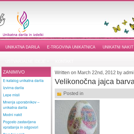
UNIKATNA DARILA
E-TRGOVINA UNIKATNICA
UNIKATNI NAKIT
»
USTVARJALNE IDEJE
KONTAKT
ZANIMIVO
Written on March 22nd, 2012 by adm
Velikonočna jajca barva
E-katalog unikatna darila
Izvirna darila
Posted in
Lepe misli
Mnenja uporabnikov –
unikatna darila
Modni nakit
Pogosto zastavljena
vprašanja in odgovori