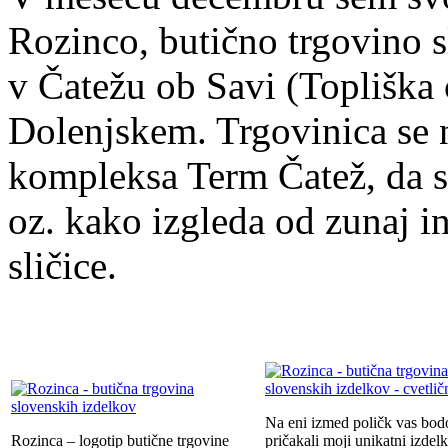
Rozinco, butično trgovino s
v Čatežu ob Savi (Topliška c
Dolenjskem. Trgovinica se n
kompleksa Term Čatež, da si 
oz. kako izgleda od zunaj in
sličice.
Na eni izmed poličk vas bod
Rozinca – logotip butične trgovine
pričakali moji unikatni izdelk