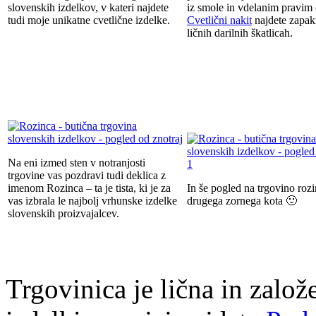
slovenskih izdelkov, v kateri najdete
iz smole in vdelanim pravim 
tudi moje unikatne cvetlične izdelke.
Cvetlični nakit
najdete zapak
ličnih darilnih škatlicah.
Na eni izmed sten v notranjosti
trgovine vas pozdravi tudi deklica z
imenom Rozinca – ta je tista, ki je za
In še pogled na trgovino rozi
vas izbrala le najbolj vrhunske izdelke
drugega zornega kota 🙂
slovenskih proizvajalcev.
Trgovinica je lična in založ