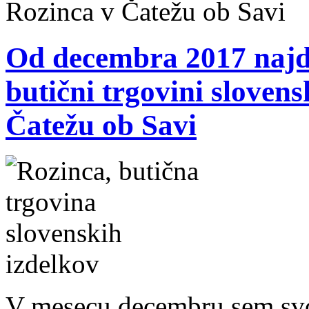
Rozinca v Čatežu ob Savi
Od decembra 2017 najde
butični trgovini sloven
Čatežu ob Savi
V mesecu decembru sem svoj