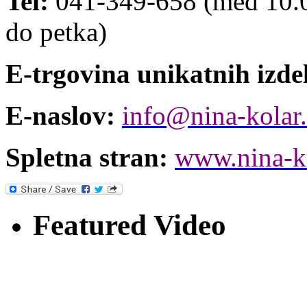
Tel:
041-349-658 (med 10.00
do petka)
E-trgovina unikatnih izde
E-naslov:
info@nina-kolar
Spletna stran:
www.nina-k
Featured Video