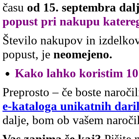
času
od 15. septembra dal
popust pri nakupu katereg
Število nakupov in izdelkov,
popust, je
neomejeno.
Kako lahko koristim 1
Preprosto – če boste naročil
e-kataloga unikatnih daril
dalje, bom ob vašem naroči
Vas zanima še kaj?
Pišite 