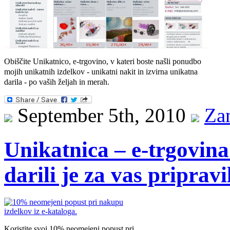
Obiščite Unikatnico, e-trgovino, v kateri boste našli ponudbo
mojih unikatnih izdelkov - unikatni nakit in izvirna unikatna
darila - po vaših željah in merah.
September 5th, 2010
Za
Unikatnica – e-trgovina
darili je za vas priprav
Koristite svoj 10% neomejeni popust pri