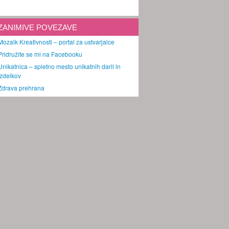
ZANIMIVE POVEZAVE
Mozaik Kreativnosti – portal za ustvarjalce
Pridružite se mi na Facebooku
Unikatnica – spletno mesto unikatnih daril in
izdelkov
Zdrava prehrana