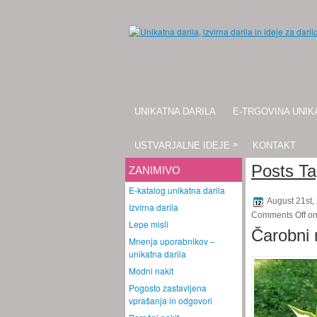
UNIKATNA DARILA
E-TRGOVINA UNIK
»
USTVARJALNE IDEJE
KONTAKT
Posts Tag
ZANIMIVO
E-katalog unikatna darila
August 21st,
Izvirna darila
Comments Off
on
Lepe misli
Čarobni 
Mnenja uporabnikov –
unikatna darila
Modni nakit
Pogosto zastavljena
vprašanja in odgovori