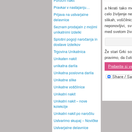
Poročni nakit
Pravkar v nastajanju…
a hkrati tako m
Prijava na ustvarjalne
celo življenje n
delavnice
slikah, voščilni
neponovljivi, s
Seznam prodajaln z mojimi
unikatnimi izdelki
med svetom živih
Splošni pogoji naročanja in
dostave izdelkov
Trgovina Unikatnica
Že stari Grki s
pravimo, da čut
Unikaten nakit
unikatna darila
Preberite si v
Unikatna poslovna darila
Unikatne slike
Unikatne voščilnice
Unikatni nakit
Unikatni nakit – nove
kolekcije
Unikatni nakit po naročilu
Ustvarimo skupaj – Novičke
Ustvarjalne delavnice