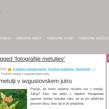
ATNICA
UNIKATNI NAKIT
UNIKATNE SLIKE
UNIKATNE VOŠČIL
ged ‘fotografije metuljev’
 2020
E-katalog unikatna darila
,
Trgovina Unikatnica
,
Zanimivosti
 Čarobni metulji v avgustovskem jutru
metulji v avgustovskem jutru
Pravijo, da imam verjetno nevidno vez z metulji.
Zakaj? Zato, ker lahko v objektiv fotoaparata
ujamem utrinke metuljev tako, da se jim približam
povsem blizu, brez da bi jih preplašila.