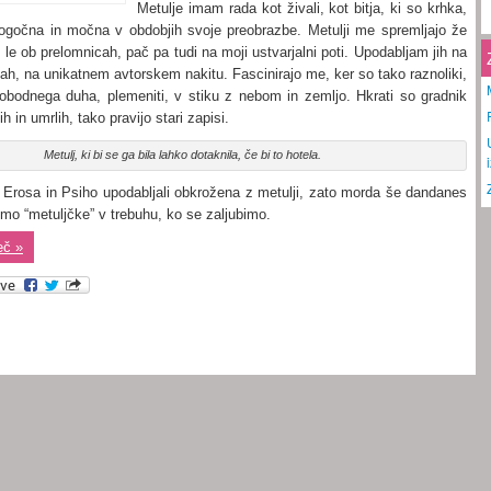
Metulje imam rada kot živali, kot bitja, ki so krhka,
ogočna in močna v obdobjih svoje preobrazbe. Metulji me spremljajo že
e le ob prelomnicah, pač pa tudi na moji ustvarjalni poti. Upodabljam jih na
cah, na unikatnem avtorskem nakitu. Fascinirajo me, ker so tako raznoliki,
vobodnega duha, plemeniti, v stiku z nebom in zemljo. Hkrati so gradnik
 in umrlih, tako pravijo stari zapisi.
Metulj, ki bi se ga bila lahko dotaknila, če bi to hotela.
o Erosa in Psiho upodabljali obkrožena z metulji, zato morda še dandanes
imo “metuljčke” v trebuhu, ko se zaljubimo.
eč »