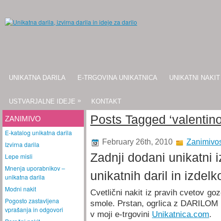
UNIKATNA DARILA
E-TRGOVINA UNIKATNICA
UNIKATNI NAKIT
»
USTVARJALNE IDEJE
KONTAKT
Posts Tagged ‘valentino
ZANIMIVO
E-katalog unikatna darila
February 26th, 2010
Zanimivos
Izvirna darila
Zadnji dodani unikatni i
Lepe misli
Mnenja uporabnikov –
unikatnih daril in izdelk
unikatna darila
Modni nakit
Cvetlični nakit iz pravih cvetov go
Pogosto zastavljena
smole. Prstan, ogrlica z DARILOM (
vprašanja in odgovori
v moji e-trgovini
Unikatnica.com
.