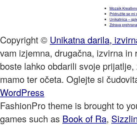
Mozaik Kreativno
Pridružite se m
Unikatnica – spl
Zdrava prehran
Copyright ©
Unikatna darila, izvirn
vam izjemna, drugačna, izvirna in r
boste lahko obdarili svoje prijatlje
mamo ter očeta. Oglejte si čudovit
WordPress
FashionPro theme is brought to y
games such as
Book of Ra
,
Sizzli