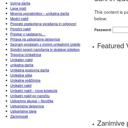
Izvirna darila
Lepe misli
This content is 
Mnenja uporabnikov – unikatna darila
below:
Modni nakit
Pogosto zastavljena vprašanja in odgovori
Poročni nakit
Password:
Pravkar v nastajanju…
Prijava na ustvarjalne delavnice
Featured 
Seznam prodajaln z mojimi unikatnimi izdelki
Splošni pogoji naročanja in dostave izdelkov
Trgovina Unikatnica
Unikaten nakit
unikatna darila
Unikatna poslovna darila
Unikatne slike
Unikatne voščilnice
Unikatni nakit
Unikatni nakit – nove kolekcije
Unikatni nakit po naročilu
Ustvarimo skupaj – Novičke
Ustvarjalne delavnice
Ustvarjalne ideje
Zanimivosti
Zanimive 